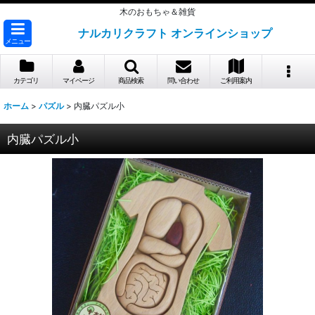
木のおもちゃ＆雑貨
ナルカリクラフト オンラインショップ
メニュー
カテゴリ
マイページ
商品検索
問い合わせ
ご利用案内
ホーム
>
パズル
>
内臓パズル小
内臓パズル小