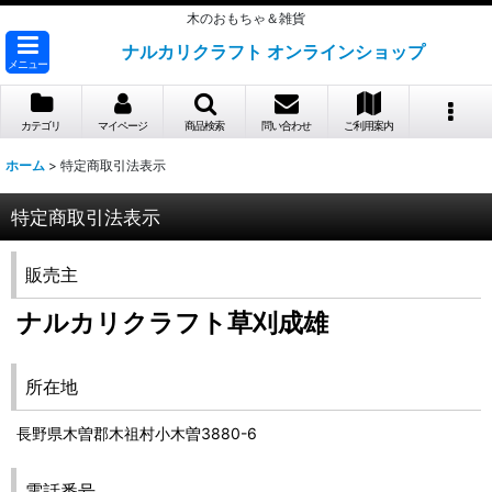
木のおもちゃ＆雑貨
ナルカリクラフト オンラインショップ
メニュー
カテゴリ
マイページ
商品検索
問い合わせ
ご利用案内
ホーム
>
特定商取引法表示
特定商取引法表示
販売主
ナルカリクラフト草刈成雄
所在地
長野県木曽郡木祖村小木曽3880-6
電話番号