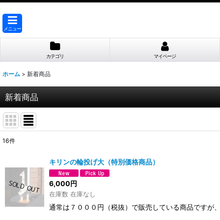
メニュー
カテゴリ
マイページ
ホーム
>
新着商品
新着商品
16
件
表示数
:
キリンの輪投げ大（特別価格商品）
並び順
:
6,000
円
在庫数 在庫なし
通常は７０００円（税抜）で販売している商品ですが