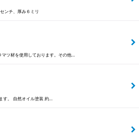
５センチ、厚み６ミリ
ラマツ材を使用しております。その他…
す。 自然オイル塗装 約…