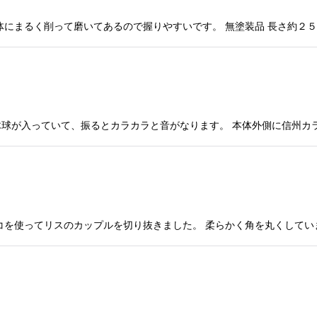
体にまるく削って磨いてあるので握りやすいです。 無塗装品 長さ約２
球が入っていて、振るとカラカラと音がなります。 本体外側に信州カ
コを使ってリスのカップルを切り抜きました。 柔らかく角を丸くしていま