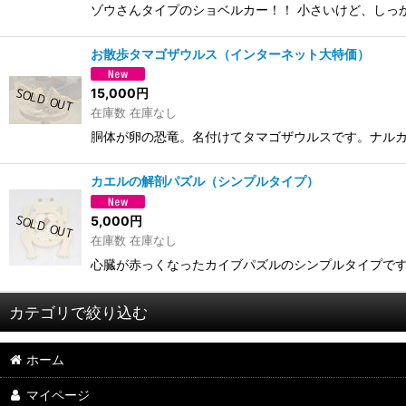
ゾウさんタイプのショベルカー！！ 小さいけど、しっ
お散歩タマゴザウルス（インターネット大特価）
15,000
円
在庫数 在庫なし
胴体が卵の恐竜。名付けてタマゴザウルスです。ナルカ
カエルの解剖パズル（シンプルタイプ）
5,000
円
在庫数 在庫なし
心臓が赤っくなったカイブパズルのシンプルタイプです
カテゴリで絞り込む
ホーム
乳幼児おもちゃ
マイページ
組木・パズル