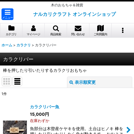
木のおもちゃ＆雑貨
ナルカリクラフト オンラインショップ
メニュー
カテゴリ
マイページ
商品検索
問い合わせ
ご利用案内
ホーム
>
カラクリ
>
カラクリバー
カラクリバー
棒を押したり引いたりするカラクリおもちゃ
表示順変更
閉じる
1
件
表示数
:
カラクリバー魚
15,000
円
並び順
:
在庫わずか
魚部分は木曽産ケヤキを使用。土台はヒノキ 棒を
絞り込む
押したり引いたりしたら魚が動きます。 おおよそ