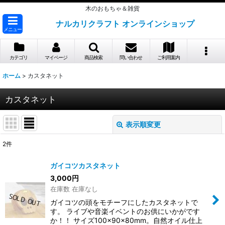
木のおもちゃ＆雑貨
ナルカリクラフト オンラインショップ
メニュー
カテゴリ
マイページ
商品検索
問い合わせ
ご利用案内
ホーム
>
カスタネット
カスタネット
表示順変更
閉じる
2
件
表示数
:
ガイコツカスタネット
3,000
円
並び順
:
在庫数 在庫なし
ガイコツの頭をモチーフにしたカスタネットで
絞り込む
す。 ライブや音楽イベントのお供にいかがです
か！！ サイズ100×90×80mm。自然オイル仕上