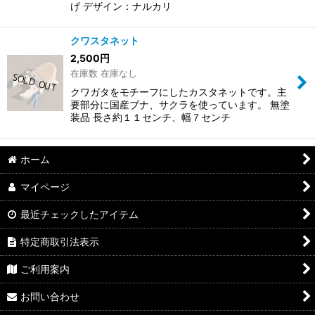
げ デザイン：ナルカリ
クワスタネット
2,500
円
在庫数 在庫なし
クワガタをモチーフにしたカスタネットです。主
要部分に国産ブナ、サクラを使っています。 無塗
装品 長さ約１１センチ、幅７センチ
ホーム
マイページ
最近チェックしたアイテム
特定商取引法表示
ご利用案内
お問い合わせ