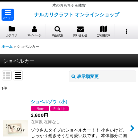
木のおもちゃ＆雑貨
ナルカリクラフト オンラインショップ
メニュー
カテゴリ
マイページ
商品検索
問い合わせ
ご利用案内
ホーム
>
ショベルカー
ショベルカー
表示順変更
閉じる
1
件
表示数
:
ショベルゾウ（小）
並び順
:
2,800
円
在庫数 在庫なし
絞り込む
ゾウさんタイプのショベルカー！！ 小さいけど、
しっかり働きそうな可愛い奴です。 本体部分に国