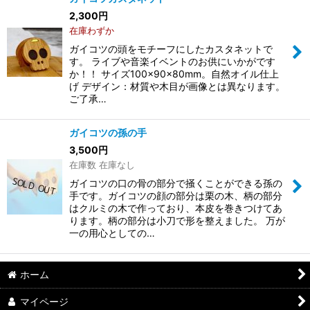
2,300
円
在庫わずか
ガイコツの頭をモチーフにしたカスタネットで
す。 ライブや音楽イベントのお供にいかがです
か！！ サイズ100×90×80mm。自然オイル仕上
げ デザイン：材質や木目が画像とは異なります。
ご了承…
ガイコツの孫の手
3,500
円
在庫数 在庫なし
ガイコツの口の骨の部分で掻くことができる孫の
手です。ガイコツの顔の部分は栗の木、柄の部分
はクルミの木で作っており、本皮を巻きつけてあ
ります。柄の部分は小刀で形を整えました。 万が
一の用心としての…
ホーム
マイページ