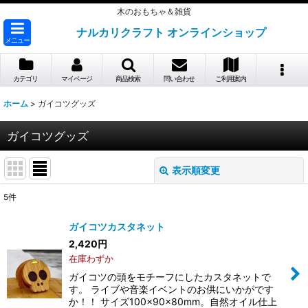
木のおもちゃ＆雑貨
ナルカリクラフト オンラインショップ
メニュー
カテゴリ
マイページ
商品検索
問い合わせ
ご利用案内
ホーム
>
ガイコツグッズ
ガイコツグッズ
表示順変更
閉じる
5
件
表示数
:
ガイコツカスタネット
2,420
円
並び順
:
在庫わずか
ガイコツの頭をモチーフにしたカスタネットで
絞り込む
す。 ライブや音楽イベントのお供にいかがです
か！！ サイズ100×90×80mm。自然オイル仕上