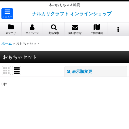
木のおもちゃ＆雑貨
ナルカリクラフト オンラインショップ
メニュー
カテゴリ
マイページ
商品検索
問い合わせ
ご利用案内
ホーム
>
おもちゃセット
おもちゃセット
表示順変更
閉じる
0
件
表示数
:
並び順
:
絞り込む