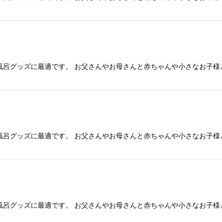
風呂グッズに最適です。 お父さんやお母さんと赤ちゃんや小さなお子様
風呂グッズに最適です。 お父さんやお母さんと赤ちゃんや小さなお子様
風呂グッズに最適です。 お父さんやお母さんと赤ちゃんや小さなお子様