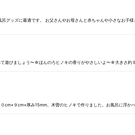
風呂グッズに最適です。 お父さんやお母さんと赤ちゃんや小さなお子様
て遊びましょう〜☆ほんのろヒノキの香りがやさしいよ〜☆大きさ約９セ
cm×９cm×厚み15mm。木曽のヒノキで作りました。お風呂に浮か