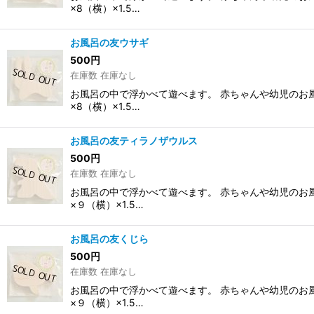
×8（横）×1.5…
お風呂の友ウサギ
500
円
在庫数 在庫なし
お風呂の中で浮かべて遊べます。 赤ちゃんや幼児のお
×8（横）×1.5…
お風呂の友ティラノザウルス
500
円
在庫数 在庫なし
お風呂の中で浮かべて遊べます。 赤ちゃんや幼児のお
×９（横）×1.5…
お風呂の友くじら
500
円
在庫数 在庫なし
お風呂の中で浮かべて遊べます。 赤ちゃんや幼児のお
×９（横）×1.5…