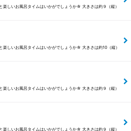
と楽しいお風呂タイムはいかがでしょうか☆ 大きさは約９（縦）
と楽しいお風呂タイムはいかがでしょうか☆ 大きさは約10（縦）
と楽しいお風呂タイムはいかがでしょうか☆ 大きさは約９（縦）
と楽しいお風呂タイムはいかがでしょうか☆ 大きさは約９（縦）