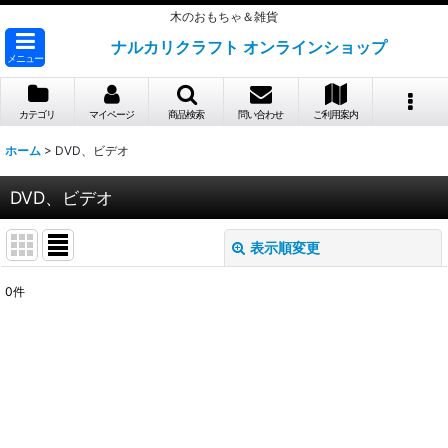
木のおもちゃ＆雑貨
ナルカリクラフト オンラインショップ
メニュー
カテゴリ
マイページ
商品検索
問い合わせ
ご利用案内
ホーム
>
DVD、ビデオ
DVD、ビデオ
表示順変更
閉じる
0
件
表示数
:
並び順
:
絞り込む