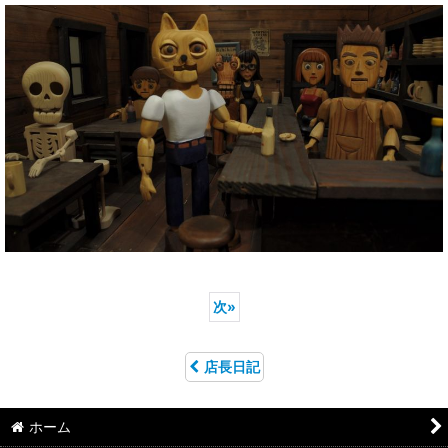
次
»
店長日記
ホーム