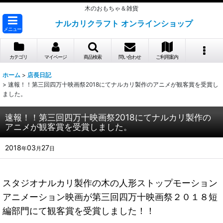
木のおもちゃ＆雑貨
ナルカリクラフト オンラインショップ
メニュー
カテゴリ
マイページ
商品検索
問い合わせ
ご利用案内
ホーム
>
店長日記
>
速報！！第三回四万十映画祭2018にてナルカリ製作のアニメが観客賞を受賞し
ました。
速報！！第三回四万十映画祭2018にてナルカリ製作の
アニメが観客賞を受賞しました。
2018
03
27
年
月
日
スタジオナルカリ製作の木の人形ストップモーション
アニメーション映画が第三回四万十映画祭２０１８短
編部門にて観客賞を受賞しました！！