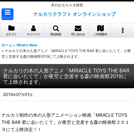
木のおもちゃ＆雑貨
ナルカリクラフト オンラインショップ
メニュー
カテゴリ
マイページ
商品検索
問い合わせ
ご利用案内
ホーム
>
What's New
>
ナルカリの木の人形アニメ「MIRACLE TOYS THE BAR 君に会いたくて」が夜
空と交差する森の映画祭2019にて上映されます。
ナルカリの木の人形アニメ「MIRACLE TOYS THE BAR
君に会いたくて」が夜空と交差する森の映画祭2019に
て上映されます。
2019
07
01
年
月
日
ナルカリ制作の木の人形アニメーション映画「MRACLE TOYS
THE BAR 君に会いたくて」が夜空と交差する森の映画祭２０１
９にて上映決定！！