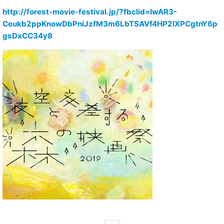
http://forest-movie-festival.jp/?fbclid=IwAR3-
Ceukb2ppKnowDbPniJzfM3m6LbTSAVf4HP2IXPCgtnY6p
gsDxCC34y8