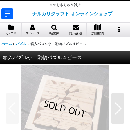
木のおもちゃ＆雑貨
ナルカリクラフト オンラインショップ
メニュー
カテゴリ
マイページ
商品検索
問い合わせ
ご利用案内
ホーム
>
パズル
>
箱入パズル小 動物パズル４ピース
箱入パズル小 動物パズル４ピース